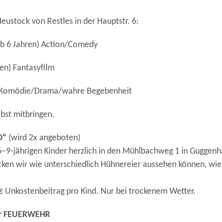
eustock von Restles in der Hauptstr. 6:
b 6 Jahren) Action/Comedy
en) Fantasyfilm
6) Komödie/Drama/wahre Begebenheit
bst mitbringen.
O“
(wird 2x angeboten)
–9-jährigen Kinder herzlich in den Mühlbachweg 1 in Guggenh
n wir wie unterschiedlich Hühnereier aussehen können, wie e
 Unkostenbeitrag pro Kind. Nur bei trockenem Wetter.
der FEUERWEHR